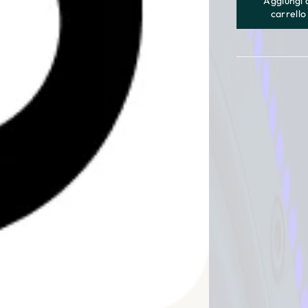
â
Aggiungi 
carrello