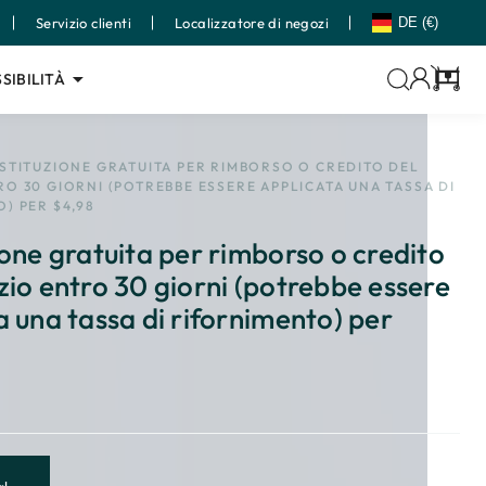
Servizio clienti
Localizzatore di negozi
DE (€)
SIBILITÀ
Carrell
STITUZIONE GRATUITA PER RIMBORSO O CREDITO DEL
O 30 GIORNI (POTREBBE ESSERE APPLICATA UNA TASSA DI
) PER $4,98
ione gratuita per rimborso o credito
zio entro 30 giorni (potrebbe essere
a una tassa di rifornimento) per