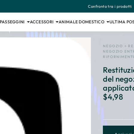
Confronto tra i prodotti
 PASSEGGINI
ACCESSORI
ANIMALE DOMESTICO
ULTIMA POS
NEGOZIO
>
RE
NEGOZIO ENTR
RIFORNIMENTO
Restituz
del nego
applicat
$4,98