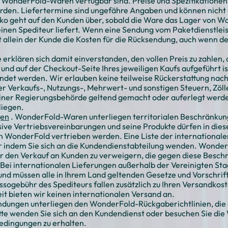
s WonderFold-Waren verfügbar sind. Preise und Spezifikatione
den. Liefertermine sind ungefähre Angaben und können nicht g
iko geht auf den Kunden über, sobald die Ware das Lager von W
nen Spediteur liefert. Wenn eine Sendung vom Paketdienstleiste
t allein der Kunde die Kosten für die Rücksendung, auch wenn d
e erklären sich damit einverstanden, den vollen Preis zu zahlen
d und auf der Checkout-Seite Ihres jeweiligen Kaufs aufgeführt
ndet werden. Wir erlauben keine teilweise Rückerstattung nac
ller Verkaufs-, Nutzungs-, Mehrwert- und sonstigen Steuern, Zö
 einer Regierungsbehörde geltend gemacht oder auferlegt werde
iegen.
gen
. WonderFold-Waren unterliegen territorialen Beschränkun
sive Vertriebsvereinbarungen und seine Produkte dürfen in die
n WonderFold vertrieben werden. Eine Liste der internationalen
indem Sie sich an die Kundendienstabteilung wenden. WonderFo
er den Verkauf an Kunden zu verweigern, die gegen diese Besc
 Bei internationalen Lieferungen außerhalb der Vereinigten Staa
nd müssen alle in Ihrem Land geltenden Gesetze und Vorschrif
assogebühr des Spediteurs fallen zusätzlich zu Ihren Versandko
t bieten wir keinen internationalen Versand an.
endungen unterliegen den WonderFold-Rückgaberichtlinien, die
e wenden Sie sich an den Kundendienst oder besuchen Sie die
edingungen
zu erhalten.