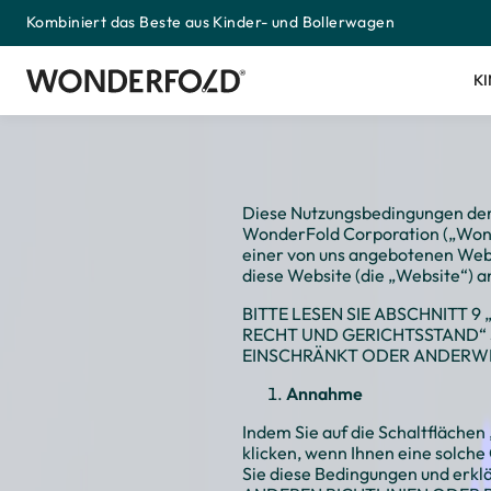
Kombiniert das Beste aus Kinder- und Bollerwagen
Zum
Inhalt
springen
K
Diese Nutzungsbedingungen der
WonderFold Corporation („Wonder
einer von uns angebotenen Websi
diese Website (die „Website“) 
BITTE LESEN SIE ABSCHNITT
RECHT UND GERICHTSSTAND“ 
EINSCHRÄNKT ODER ANDERWE
Annahme
Indem Sie auf die Schaltfläche
klicken, wenn Ihnen eine solche
Sie diese Bedingungen und erk