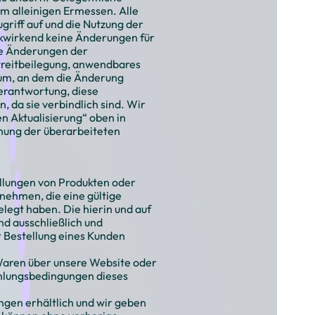
em alleinigen Ermessen. Alle
griff auf und die Nutzung der
ckwirkend keine Änderungen für
ge Änderungen der
treitbeilegung, anwendbares
atum, an dem die Änderung
 Verantwortung, diese
 da sie verbindlich sind. Wir
n Aktualisierung“ oben in
chung der überarbeiteten
llungen von Produkten oder
nehmen, die eine gültige
egt haben. Die hierin und auf
d ausschließlich und
r Bestellung eines Kunden
Waren über unsere Website oder
Zahlungsbedingungen dieses
gen erhältlich und wir geben