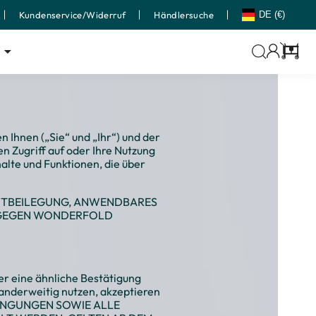
Kundenservice/Widerruf
Händlersuche
DE (€)
Wage
hnen („Sie“ und „Ihr“) und der
n Zugriff auf oder Ihre Nutzung
alte und Funktionen, die über
REITBEILEGUNG, ANWENDBARES
E GEGEN WONDERFOLD
r eine ähnliche Bestätigung
 anderweitig nutzen, akzeptieren
 BEDINGUNGEN SOWIE ALLE