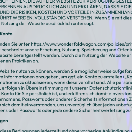
â
RICHTLINIEN, DIE AUF DER WEBSITE ZUR VERFÜGUNG GESTE
ERKENNEN AUSDRÜCKLICH AN UND ERKLÄREN, DASS SIE DI
UND DIE RISIKEN, KOSTEN UND VORTEILE IN ZUSAMMENHANG
HRT WERDEN, VOLLSTÄNDIG VERSTEHEN. Wenn Sie mit diese
ie Nutzung der Website ausdrücklich untersagt.
 Konto
nden Sie unter
https://www.wonderfoldwagon.com/policies/pri
) beschreibt unsere Erhebung, Nutzung, Speicherung und Offe
bsite bereitgestellt werden. Durch die Nutzung der Website er
benen Praktiken an.
ebsite nutzen zu können, werden Sie möglicherweise aufgefor
 Informationen anzugeben, um ggf. ein Konto zu erstellen („Kont
ationen zu aktualisieren, wenn diese veraltet sind. Alle perso
 erfolgen in Übereinstimmung mit unserer Datenschutzrichtlinie 
Konto für Sie persönlich ist, und erklären sich damit einverst
rnamens, Passworts oder anderer Sicherheitsinformationen Zug
 sich damit einverstanden, uns unverzüglich über jeden unbefug
s oder Passworts oder jede andere Sicherheitsverletzung zu 
ngen
, diese Bedingungen jederzeit und ohne vorherige Ankündigung 