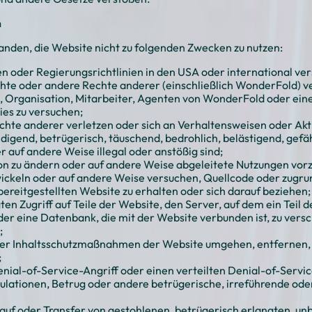
n
tanden, die Website nicht zu folgenden Zwecken zu nutzen:
n oder Regierungsrichtlinien in den USA oder international ve
hte oder andere Rechte anderer (einschließlich WonderFold) ve
n, Organisation, Mitarbeiter, Agenten von WonderFold oder ei
es zu versuchen;
chte anderer verletzen oder sich an Verhaltensweisen oder Akti
eidigend, betrügerisch, täuschend, bedrohlich, belästigend, gefä
r auf andere Weise illegal oder anstößig sind;
von zu ändern oder auf andere Weise abgeleitete Nutzungen vo
ickeln oder auf andere Weise versuchen, Quellcode oder zugru
ereitgestellten Website zu erhalten oder sich darauf beziehen;
en Zugriff auf Teile der Website, den Server, auf dem ein Teil d
 eine Datenbank, die mit der Website verbunden ist, zu verscha
;
r Inhaltsschutzmaßnahmen der Website umgehen, entfernen, ä
;
nial-of-Service-Angriff oder einen verteilten Denial-of-Servic
ulationen, Betrug oder andere betrügerische, irreführende ode
auf oder Transfer von gestohlenen, betrügerisch erlangten, u