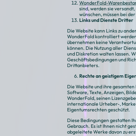
WonderFold-Warenbesta
sind, werden sie versandt,
wünschen, müssen bei der
Links und Dienste Dritter
Die Website kann Links zu ander
WonderFold kontrolliert werden 
übernehmen keine Verantwortung
können. Die Nutzung aller Dienst
und Diskretion walten lassen. We
Geschäftsbedingungen und Richt
Drittanbieters.
Rechte an geistigem Eige
Die Website und ihre gesamten I
Software, Texte, Anzeigen, Bil
WonderFold, seinen Lizenzgeber
internationale Urheber-, Marke
Eigentumsrechten geschützt.
Diese Bedingungen gestatten Ihn
Gebrauch. Es ist Ihnen nicht ges
abgeleitete Werke davon zu erste