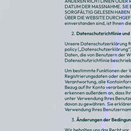
ANDEREN RICHTLINIEN ODER 
DATUM DER MASSNAHME. SIE 
SORGFÄLTIG GELESEN HABEN 
ÜBER DIE WEBSITE DURCHGEFÜ
einverstanden sind, ist Ihnen d
Datenschutzrichtlinie und
Unsere Datenschutzerklärung fi
policy
(„Datenschutzerklärung“
Daten, die von Benutzern der We
Datenschutzrichtlinie beschrie
Um bestimmte Funktionen der W
Registrierungsdaten oder andere
Verantwortung, alle Kontoinform
Bezug auf Ihr Konto verarbeiten,
erkennen außerdem an, dass Ihr 
unter Verwendung Ihres Benutze
davon zu gewähren. Sie erklären
Verwendung Ihres Benutzernamen
Änderungen der Bedingu
Wir behalten uns das Recht vor