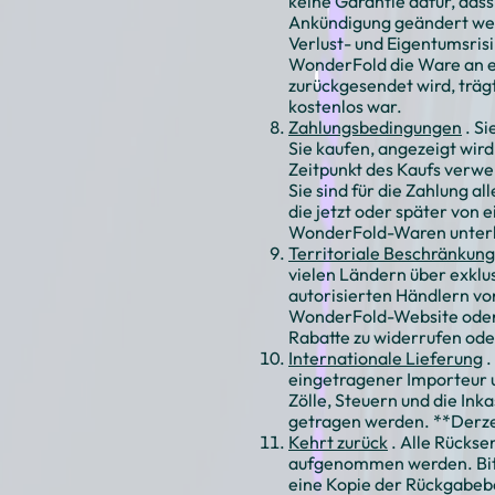
keine Garantie dafür, das
Ankündigung geändert wer
Verlust- und Eigentumsris
WonderFold die Ware an ei
zurückgesendet wird, träg
kostenlos war.
Zahlungsbedingungen
. Si
Sie kaufen, angezeigt wir
Zeitpunkt des Kaufs verwe
Sie sind für die Zahlung a
die jetzt oder später von
WonderFold-Waren unterl
Territoriale Beschränkun
vielen Ländern über exklu
autorisierten Händlern vo
WonderFold-Website oder 
Rabatte zu widerrufen od
Internationale Lieferung
.
eingetragener Importeur u
Zölle, Steuern und die Ink
getragen werden. **Derzei
Kehrt zurück
. Alle Rücks
aufgenommen werden. Bitt
eine Kopie der
Rückgabeb