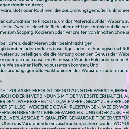
Gegenständen nutzen;
tware, Bots oder Routinen, die das ordnungsgemäße Funktionie
r automatisierte Prozesse, um das Material auf der Website z
isierte Zwecke, einschließlich, aber nicht beschränkt auf die 
eme zum Scaping, Kopieren oder Verbreiten von Inhalten ohne un
berlasten, deaktivieren oder beeinträchtigen;
ogikbomben oder anderes bösartiges oder technologisch schädli
weisen zu beteiligen, die die Nutzung oder den Genuss der We
rn oder die nach unserem Ermessen WonderFold oder seinen B
dere Weise einer Haftung aussetzen könnten; Und
 das ordnungsgemäße Funktionieren der Website zu beeinträcht
ss
HT ZULÄSSIG, ERFOLGT DIE NUTZUNG DER WEBSITE, IHRER
RCH ODER IN VERBINDUNG MIT DER WEBSITE ERHALTEN, AU
WERDEN „WIE BESEHEN“ UND „WIE VERFÜGBAR“ ZUR VERFÜG
DER STILLSCHWEIGENDE GEWÄHRLEISTUNGEN. WEDER WON
RSON ÜBERNIMMT EINE GEWÄHRLEISTUNG ODER ZUSICHER
T, ZUVERLÄSSIGKEIT, QUALITÄT, GENAUIGKEIT ODER VERF
 Ohne das Vorstehende einzuschränken, sichern weder WON
g steht, zu oder garantieren, dass die Website oder ihre Inhal