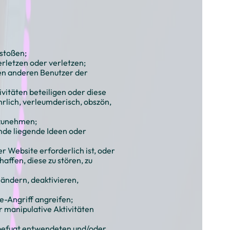
rstoßen;
rletzen oder verletzen;
nen anderen Benutzer der
vitäten beteiligen oder diese
hrlich, verleumderisch, obszön,
rzunehmen;
nde liegende Ideen oder
er Website erforderlich ist, oder
ffen, diese zu stören, zu
ndern, deaktivieren,
e-Angriff angreifen;
r manipulative Aktivitäten
nbefugt entwendeten und/oder