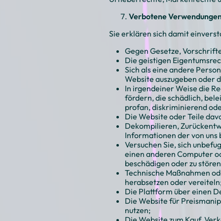
Verbotene Verwendunge
Sie erklären sich damit einvers
Gegen Gesetze, Vorschrifte
Die geistigen Eigentumsrec
Sich als eine andere Perso
Website auszugeben oder di
In irgendeiner Weise die Re
fördern, die schädlich, bel
profan, diskriminierend ode
Die Website oder Teile da
Dekompilieren, Zurückentw
Informationen der von uns b
Versuchen Sie, sich unbefugt
einen anderen Computer oder
beschädigen oder zu stören
Technische Maßnahmen ode
herabsetzen oder vereiteln
Die Plattform über einen De
Die Website für Preismanip
nutzen;
Die Website zum Kauf, Verk