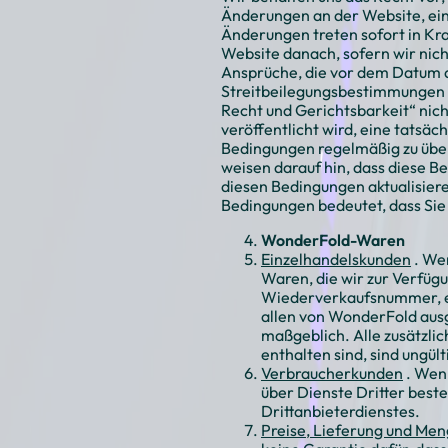
Änderungen an der Website, eins
Änderungen treten sofort in Kraf
Website danach, sofern wir nic
Ansprüche, die vor dem Datum d
Streitbeilegungsbestimmungen i
Recht und Gerichtsbarkeit“ nich
veröffentlicht wird, eine tatsäc
Bedingungen regelmäßig zu überp
weisen darauf hin, dass diese B
diesen Bedingungen aktualisiere
Bedingungen bedeutet, dass Sie
WonderFold-Waren
Einzelhandelskunden
. We
Waren, die wir zur Verfüg
Wiederverkaufsnummer, ein
allen von WonderFold aus
maßgeblich. Alle zusätzli
enthalten sind, sind ungült
Verbraucherkunden
. Wen
über Dienste Dritter best
Drittanbieterdienstes.
Preise, Lieferung und Me