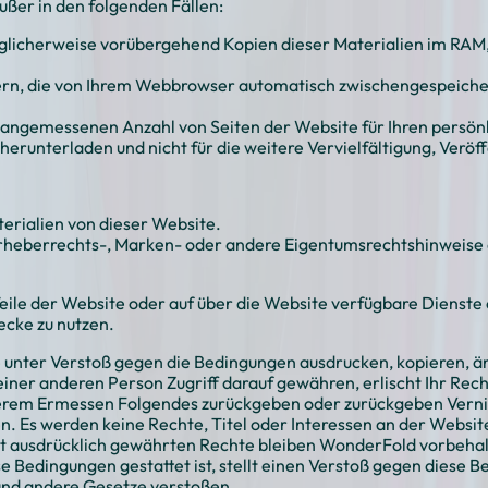
ußer in den folgenden Fällen:
licherweise vorübergehend Kopien dieser Materialien im RAM, 
ern, die von Ihrem Webbrowser automatisch zwischengespeicher
r angemessenen Anzahl von Seiten der Website für Ihren persön
erunterladen und nicht für die weitere Vervielfältigung, Veröf
terialien von dieser Website.
rheberrechts-, Marken- oder andere Eigentumsrechtshinweise 
f Teile der Website oder auf über die Website verfügbare Dienste
ecke zu nutzen.
e unter Verstoß gegen die Bedingungen ausdrucken, kopieren, ä
ner anderen Person Zugriff darauf gewähren, erlischt Ihr Rech
erem Ermessen Folgendes zurückgeben oder zurückgeben Vernic
en. Es werden keine Rechte, Titel oder Interessen an der Websit
icht ausdrücklich gewährten Rechte bleiben WonderFold vorbeha
ese Bedingungen gestattet ist, stellt einen Verstoß gegen diese
nd andere Gesetze verstoßen.