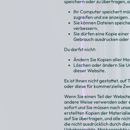
speichern oder zu übertragen, a
Ihr Computer speichert mög
zugreifen und sie anzeigen.
Sie können Dateien speich
verbessern.
Sie dürfen eine Kopie eine
Gebrauch ausdrucken oder h
Du darfst nicht:
Ändern Sie Kopien aller Ma
Löschen oder ändern Sie U
dieser Website.
Es ist Ihnen nicht gestattet, au
oder diese für kommerzielle Zw
Wenn Sie einen Teil der Websit
andere Weise verwenden oder ei
sofort und Sie müssen nach uns
erstellten Kopien der Materiali
auf Sie übertragen, und alle n
die nicht ausdrücklich durch di
Urheberrechte, Markenrechte u