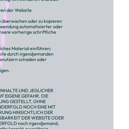
ren der Website
u überwachen oder zu kopieren
Verwendung automatisierter oder
sere vorherige schriftliche
ches Material einführen;
bsite durch irgendjemanden
enutzern schaden oder
igen.
 INHALTE UND JEGLICHER
F EIGENE GEFAHR. DIE
UNG GESTELLT, OHNE
DERFOLD NOCH EINE MIT
UNG HINSICHTLICH DER
ÜGBARKEIT DER WEBSITE ODER
DERFOLD noch irgendjemand,
te korrekt, zuverlässig,