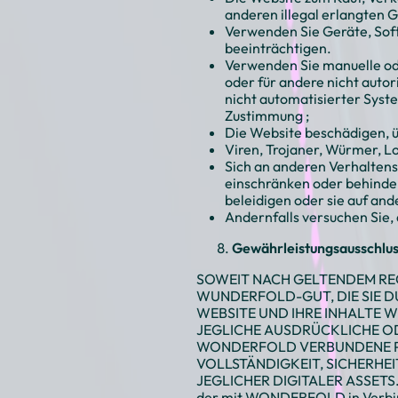
anderen illegal erlangten 
Verwenden Sie Geräte, Sof
beeinträchtigen.
Verwenden Sie manuelle ode
oder für andere nicht autor
nicht automatisierter Syst
Zustimmung ;
Die Website beschädigen, ü
Viren, Trojaner, Würmer, L
Sich an anderen Verhaltens
einschränken oder behinde
beleidigen oder sie auf an
Andernfalls versuchen Sie,
Gewährleistungsausschlu
SOWEIT NACH GELTENDEM REC
WUNDERFOLD-GUT, DIE SIE DU
WEBSITE UND IHRE INHALTE 
JEGLICHE AUSDRÜCKLICHE O
WONDERFOLD VERBUNDENE PE
VOLLSTÄNDIGKEIT, SICHERHEI
JEGLICHER DIGITALER ASSETS.
der mit WONDERFOLD in Verbindun