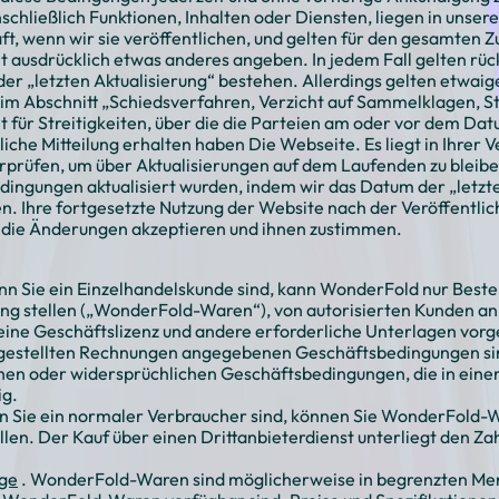
chließlich Funktionen, Inhalten oder Diensten, liegen in unser
t, wenn wir sie veröffentlichen, und gelten für den gesamten Zu
ht ausdrücklich etwas anderes angeben. In jedem Fall gelten rü
er „letzten Aktualisierung“ bestehen. Allerdings gelten etwai
m Abschnitt „Schiedsverfahren, Verzicht auf Sammelklagen, S
t für Streitigkeiten, über die die Parteien am oder vor dem D
hliche Mitteilung erhalten haben Die Webseite. Es liegt in Ihrer
rüfen, um über Aktualisierungen auf dem Laufenden zu bleiben,
edingungen aktualisiert wurden, indem wir das Datum der „letzte
n. Ihre fortgesetzte Nutzung der Website nach der Veröffentli
 die Änderungen akzeptieren und ihnen zustimmen.
nn Sie ein Einzelhandelskunde sind, kann WonderFold nur Beste
ung stellen („WonderFold-Waren“), von autorisierten Kunden an
e Geschäftslizenz und andere erforderliche Unterlagen vorgel
gestellten Rechnungen angegebenen Geschäftsbedingungen sin
chen oder widersprüchlichen Geschäftsbedingungen, die in eine
ig.
n Sie ein normaler Verbraucher sind, können Sie WonderFold-
ellen. Der Kauf über einen Drittanbieterdienst unterliegt den 
nge
. WonderFold-Waren sind möglicherweise in begrenzten Men