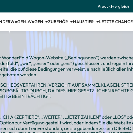
Produktvergleich
INDERWAGEN-WAGEN
ZUBEHÖR
HAUSTIER
LETZTE CHANCE
 WonderFold Wagon-Website („Bedingungen“) werden zwischen I
fold“, „wir“, „unser“ oder „uns“) geschlossen. und regeln Ihre
te, die auf diese Bedingungen verweist, einschließlich aller Inh
angeboten werden.
 9 „SCHIEDSVERFAHREN, VERZICHT AUF SAMMELKLAGEN, ST
SORGFÄLTIG DURCH, DA DIES IHRE GESETZLICHEN RECHT
ITIG BEEINTRÄCHTIGT.
n „ICH AKZEPTIERE“, „WEITER“, „JETZT ZAHLEN“ oder „LOS“ ode
 Option zur Verfügung gestellt wird, oder indem Sie die Website
lären sich damit einverstanden, an sie gebunden zu sein DIE