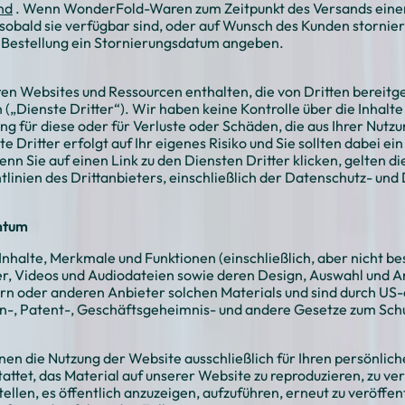
–
nd
. Wenn WonderFold-Waren zum Zeitpunkt des Versands einer 
 sobald sie verfügbar sind, oder auf Wunsch des Kunden stornie
 Bestellung ein Stornierungsdatum angeben.
en Websites und Ressourcen enthalten, die von Dritten bereitge
(„Dienste Dritter“). Wir haben keine Kontrolle über die Inhalte
 für diese oder für Verluste oder Schäden, die aus Ihrer Nutzu
e Dritter erfolgt auf Ihr eigenes Risiko und Sie sollten dabei 
nn Sie auf einen Link zu den Diensten Dritter klicken, gelten di
linien des Drittanbieters, einschließlich der Datenschutz- un
ntum
nhalte, Merkmale und Funktionen (einschließlich, aber nicht be
der, Videos und Audiodateien sowie deren Design, Auswahl und 
n oder anderen Anbieter solchen Materials und sind durch US
n-, Patent-, Geschäftsgeheimnis- und andere Gesetze zum Schu
en die Nutzung der Website ausschließlich für Ihren persönlic
tattet, das Material auf unserer Website zu reproduzieren, zu ver
llen, es öffentlich anzuzeigen, aufzuführen, erneut zu veröffen