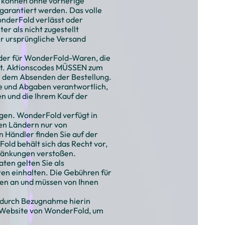
n können ohne vorherige
arantiert werden. Das volle
onderFold verlässt oder
r als nicht zugestellt
er ursprüngliche Versand
, der für WonderFold-Waren, die
 ist. Aktionscodes MÜSSEN zum
h dem Absenden der Bestellung.
lle und Abgaben verantwortlich,
n und die Ihrem Kauf der
gen. WonderFold verfügt in
sen Ländern nur von
 Händler finden Sie auf der
ld behält sich das Recht vor,
hränkungen verstoßen.
ten gelten Sie als
ten einhalten. Die Gebühren für
sten an und müssen von Ihnen
 durch Bezugnahme hierin
 Website von WonderFold, um