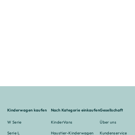
Kinderwagen kaufen
Nach Kategorie einkaufen
Gesellschaft
W Serie
KinderVans
Über uns
Serie L
Haustier-Kinderwagen
Kundenservice