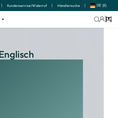
Kundenservice/Widerruf
Händlersuche
DE (€)
Wage
Englisch