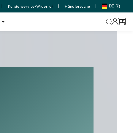
Kundenservice/Widerruf
Händlersuche
DE (€)
Wage