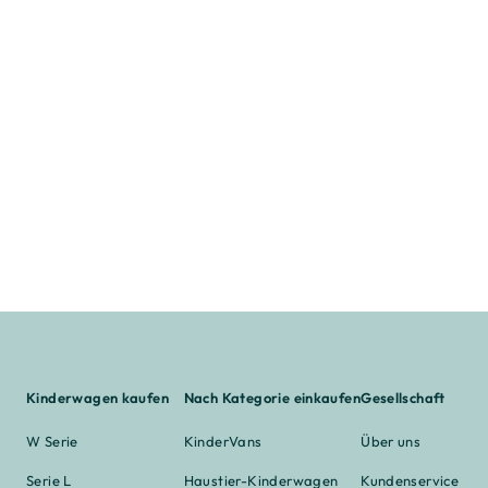
Kinderwagen kaufen
Nach Kategorie einkaufen
Gesellschaft
W Serie
KinderVans
Über uns
Serie L
Haustier-Kinderwagen
Kundenservice