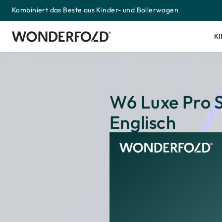
Kombiniert das Beste aus Kinder- und Bollerwagen
Zum
Inhalt
springen
K
W6 Luxe Pro 
Englisch