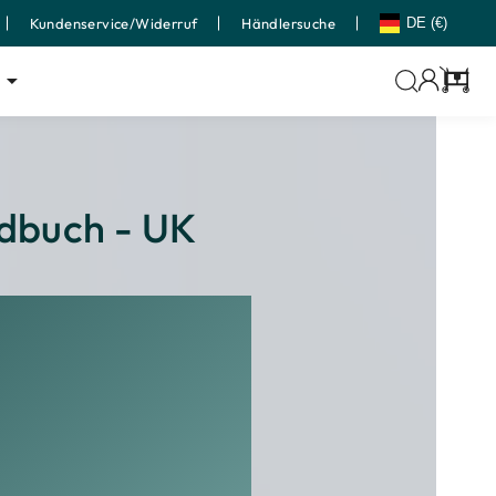
Kundenservice/Widerruf
Händlersuche
DE (€)
Wage
dbuch - UK