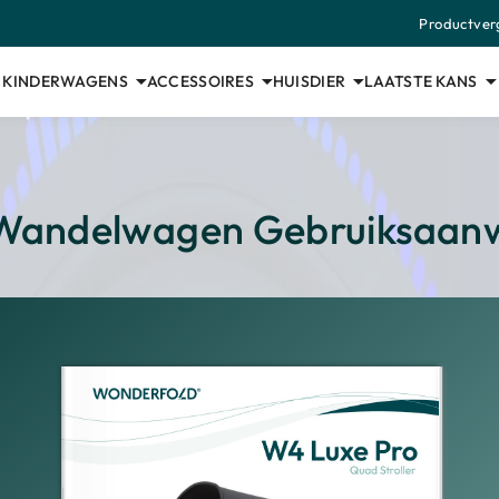
Productverg
KINDERWAGENS
ACCESSOIRES
HUISDIER
LAATSTE KANS
Wandelwagen Gebruiksaanwi