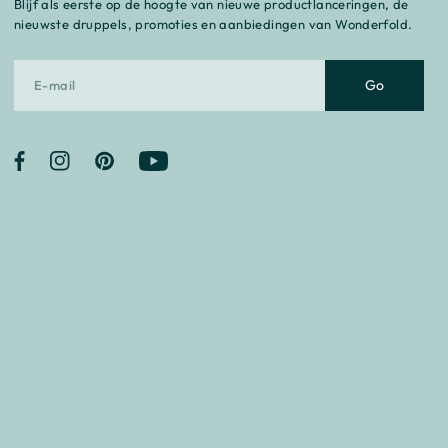
Blijf als eerste op de hoogte van nieuwe productlanceringen, de
nieuwste druppels, promoties en aanbiedingen van Wonderfold.
Go
Facebook
Instagram
Pinterest
YouTube