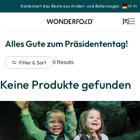
Kombiniert das Beste aus Kinder- und Bollerwagen
Zum
DE (€)
Inhalt
springen
Wagen
Alles Gute zum Präsidententag!
Filter & Sort
0
Results
Keine Produkte gefunden