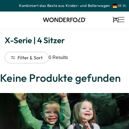
Kombiniert das Beste aus Kinder- und Bollerwagen
Zum
DE (€)
Inhalt
springen
Wagen
X-Serie | 4 Sitzer
Filter & Sort
0
Results
Keine Produkte gefunden