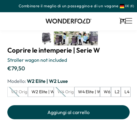
Combinare il meglio di un passeggino e di un vagone
Passa
DE (€)
al
contenuto
Carrello
Coprire le intemperie | Serie W
Stroller wagon not included
€79,50
Prezzo
di
Modello:
W2 Elite | W2 Luxe
listino
W2 Originale
W2 Elite | W2 Luxe
W4 Originale
W4 Elite | W4 Luxe
W6
L2
L4
Aggiungi al carrello