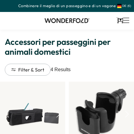
Combinare il meglio di un passeggino e di un vagone
Passa
DE (€)
al
contenuto
Carrello
Accessori per passeggini per
animali domestici
Filter & Sort
4
Results