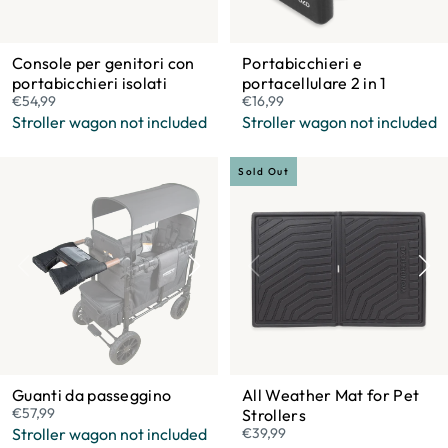
Console per genitori con
Portabicchieri e
portabicchieri isolati
portacellulare 2 in 1
€54,99
€16,99
Stroller wagon not included
Stroller wagon not included
Sold Out
Guanti da passeggino
All Weather Mat for Pet
€57,99
Strollers
Stroller wagon not included
€39,99