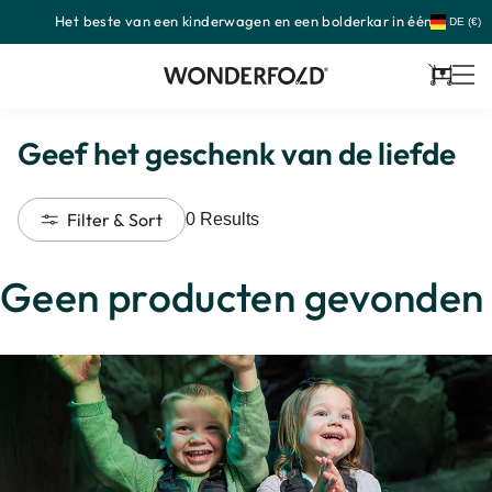
Het beste van een kinderwagen en een bolderkar in één.
Meteen
DE (€)
naar
de
content
Winkel
Geef het geschenk van de liefde
Filter & Sort
0
Results
Geen producten gevonden