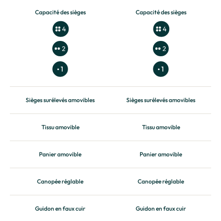
Capacité des sièges
Capacité des sièges
1
1
Sièges surélevés amovibles
Sièges surélevés amovibles
Tissu amovible
Tissu amovible
Panier amovible
Panier amovible
Canopée réglable
Canopée réglable
Guidon en faux cuir
Guidon en faux cuir