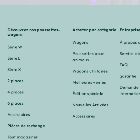
Découvrez nos poussettes-
Acheter par catégorie
Entrepris
wagons
Wagons
À propos 
Série W
Poussettes pour
Service cli
Série L
animaux
FAQ
Série X
Wagons utilitaires
garantie
2 places
Meilleures ventes
Demande d
4 places
Édition spéciale
internatio
6 places
Nouvelles Arrivées
Accessoires
Accessoires
Pièces de rechange
Tout magasiner