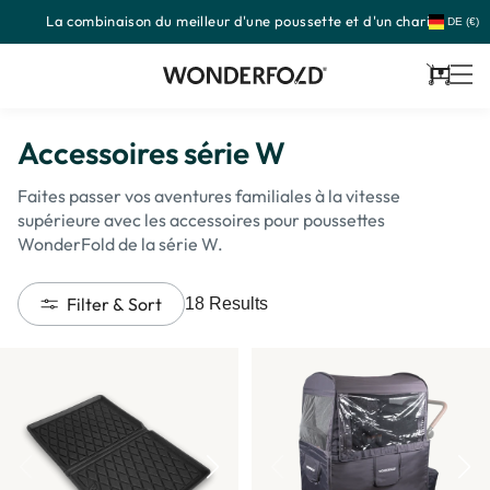
La combinaison du meilleur d'une poussette et d'un chariot
Passer
DE (€)
au
contenu
Panier
Accessoires série W
Faites passer vos aventures familiales à la vitesse
supérieure avec les accessoires pour poussettes
WonderFold de la série W.
Filter & Sort
18
Results