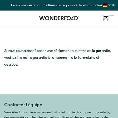
La combinaison du meilleur d'une poussette et d'un chariot
Passer
DE (€)
au
contenu
Panier
Si vous souhaitez déposer une réclamation au titre de la garantie,
veuillez lire notre garantie
ici
et soumettre le formulaire ci-
dessous.
Contacter l'équipe
Vous êtes la première personne à être informée des nouveaux produits,
des nouveaux articles, des nouvelles actions et des nouveaux tarifs de