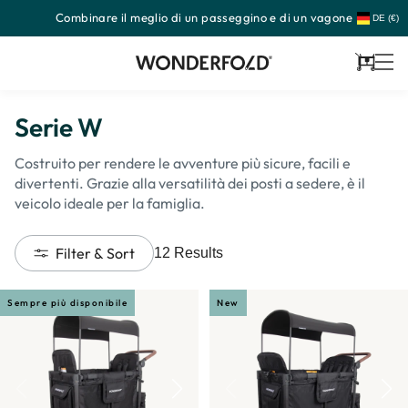
Combinare il meglio di un passeggino e di un vagone
Passa
DE (€)
al
contenuto
Carrello
Serie W
Costruito per rendere le avventure più sicure, facili e
divertenti. Grazie alla versatilità dei posti a sedere, è il
veicolo ideale per la famiglia.
Filter & Sort
12
Results
Sempre più disponibile
New