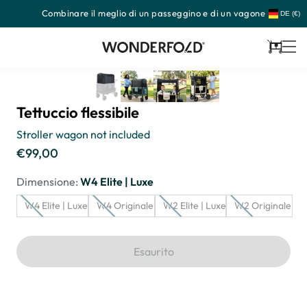
Combinare il meglio di un passeggino e di un vagone
Passa
DE (€)
al
contenuto
Carrello
Tettuccio flessibile
Stroller wagon not included
€99,00
Prezzo
di
Dimensione:
W4 Elite | Luxe
listino
W4 Elite | Luxe
W4 Originale
W2 Elite | Luxe
W2 Originale
Esaurito