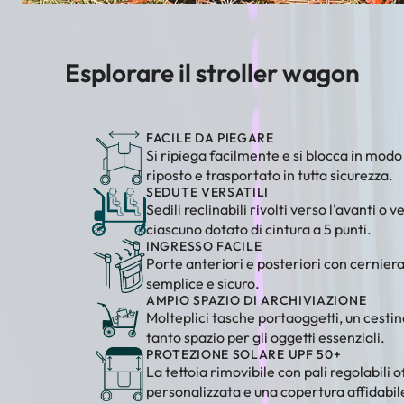
Esplorare il stroller wagon
FACILE DA PIEGARE
Si ripiega facilmente e si blocca in modo
riposto e trasportato in tutta sicurezza.
SEDUTE VERSATILI
Sedili reclinabili rivolti verso l'avanti o v
ciascuno dotato di cintura a 5 punti.
INGRESSO FACILE
Porte anteriori e posteriori con cernier
semplice e sicuro.
AMPIO SPAZIO DI ARCHIVIAZIONE
Molteplici tasche portaoggetti, un cestin
tanto spazio per gli oggetti essenziali.
PROTEZIONE SOLARE UPF 50+
La tettoia rimovibile con pali regolabili 
personalizzata e una copertura affidabile