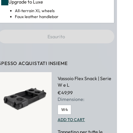
Upgrade to Luxe
All-terrain XL wheels
Faux leather handlebar
Esaurito
SPESSO ACQUISTATI INSIEME
Vassoio Flex Snack | Serie
W e L
€49,99
Dimensione:
W4
ADD TO CART
Tappetino per tutte le