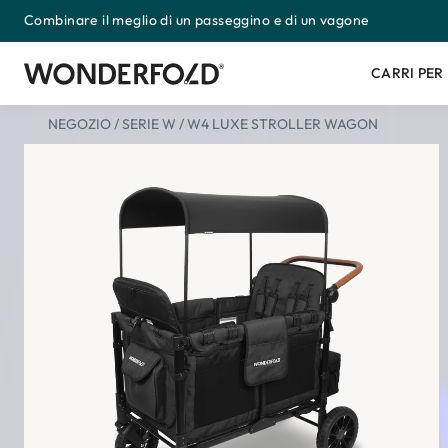
Combinare il meglio di un passeggino e di un vagone
Passa
al
contenuto
CARRI PER
NEGOZIO
/
SERIE W
/
W4 LUXE STROLLER WAGON