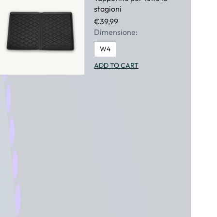
stagioni
€39,99
Dimensione:
W4
ADD TO CART