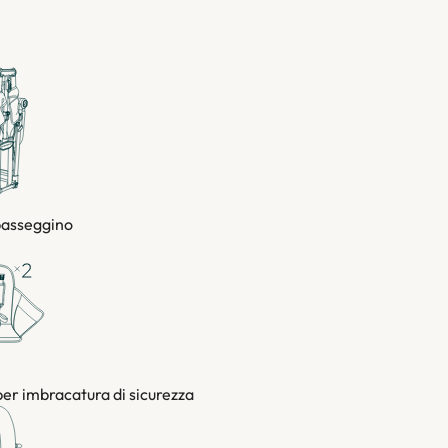
passeggino
per imbracatura di sicurezza