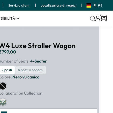
Servizio clienti
Localizzatore di negozi
DE (€)
SIBILITÀ
Carrell
W4 Luxe Stroller Wagon
€799,00
Prezzo
di
Number of Seats:
4-Seater
listino
2 posti
4 posti a sedere
Colore:
Nero vulcanico
Collaboration Collection: