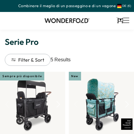
Combinare il meglio di un passeggino e di un vagone
Passa
DE (€)
al
contenuto
Carrello
Serie Pro
Filter & Sort
5
Results
Sempre più disponibile
New