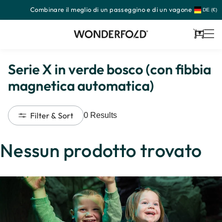
Combinare il meglio di un passeggino e di un vagone
Passa
DE (€)
al
contenuto
Carrello
Serie X in verde bosco (con fibbia
magnetica automatica)
Filter & Sort
0
Results
Nessun prodotto trovato