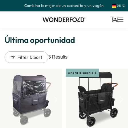
Combina lo mejor de un cochecito y un vagón
Ir
DE (€)
directamente
al
contenido
Carrito
Última oportunidad
Filter & Sort
3
Results
Ahora disponible