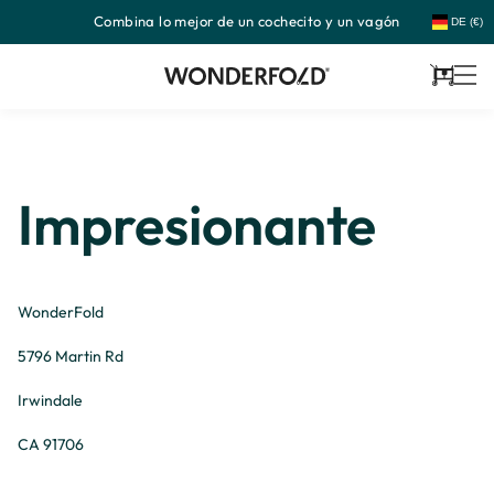
Combina lo mejor de un cochecito y un vagón
Ir
DE (€)
directamente
al
contenido
Carrito
Impresionante
WonderFold
5796 Martin Rd
Irwindale
CA 91706