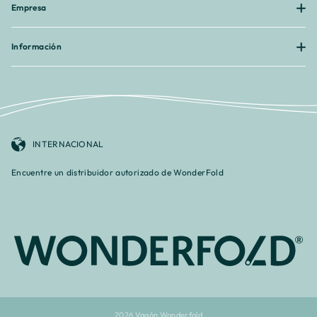
Empresa
Información
INTERNACIONAL
Encuentre un distribuidor autorizado de WonderFold
2026 Vagón Wonderfold