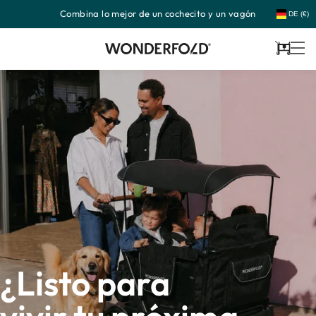
Combina lo mejor de un cochecito y un vagón
Ir
DE (€)
directamente
al
contenido
Carrito
¿Listo para