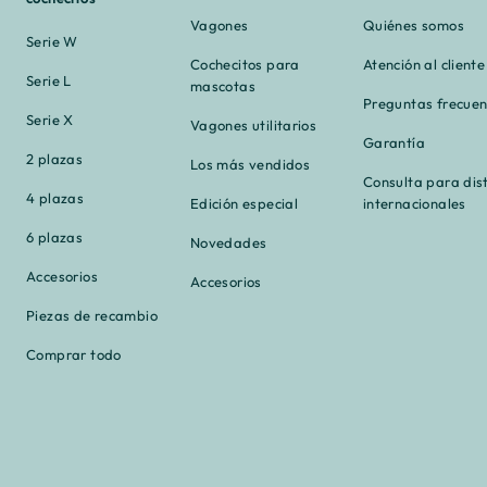
Vagones
Quiénes somos
Serie W
Cochecitos para
Atención al cliente
Serie L
mascotas
Preguntas frecuen
Serie X
Vagones utilitarios
Garantía
2 plazas
Los más vendidos
Consulta para dis
4 plazas
Edición especial
internacionales
6 plazas
Novedades
Accesorios
Accesorios
Piezas de recambio
Comprar todo