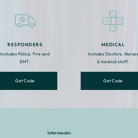
RESPONDERS
MEDICAL
Includes Police, Fire and
Includes Doctors, Nurse
EMT.
& medical staff.
Get Code
Get Code
Información