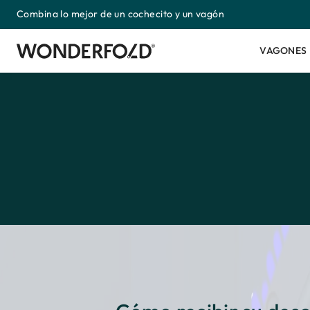
Combina lo mejor de un cochecito y un vagón
Ir
directamente
al
VAGONES 
contenido