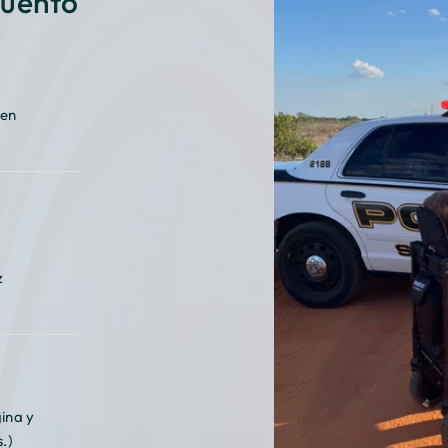
â
cuento
 en
z
ina y
s.)