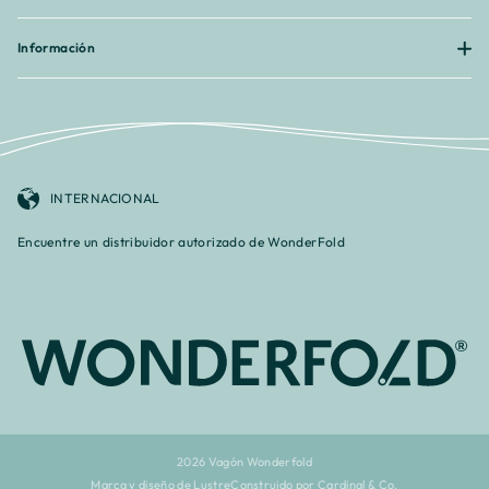
Información
INTERNACIONAL
Encuentre un distribuidor autorizado de WonderFold
2026 Vagón Wonderfold
Marca y diseño de Lustre
Construido por Cardinal & Co.