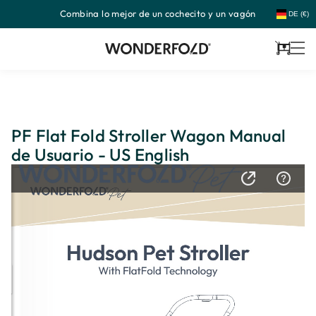
Combina lo mejor de un cochecito y un vagón
Ir
DE (€)
directamente
al
contenido
Carrito
PF Flat Fold Stroller Wagon Manual
de Usuario - US English