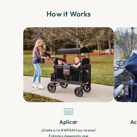
How it Works
Aplicar
Ac
¡Únete a la #WFAM hoy mismo!
Estamos deseando que