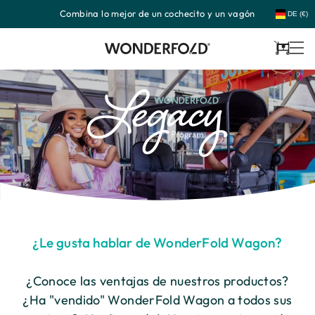
Combina lo mejor de un cochecito y un vagón
Ir
DE (€)
directamente
al
contenido
Carrito
¿Le gusta hablar de WonderFold Wagon?
¿Conoce las ventajas de nuestros productos?
¿Ha "vendido" WonderFold Wagon a todos sus