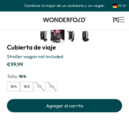
Combina lo mejor de un cochecito y un vagón
Ir
DE (€)
directamente
al
contenido
Carrito
Cubierta de viaje
Stroller wagon not included
€99,99
Precio
habitual
Talla:
W4
W4
W2
X2
X4
Agregar al carrito