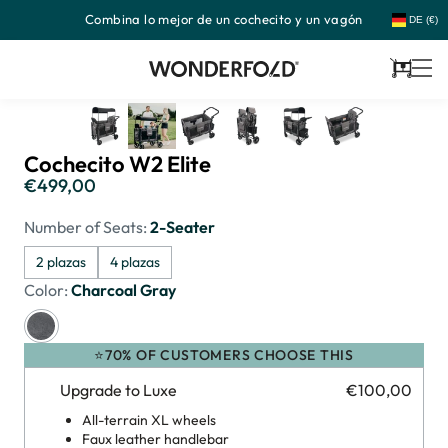
Combina lo mejor de un cochecito y un vagón
Ir
DE (€)
directamente
al
contenido
Carrito
Cochecito W2 Elite
€499,00
Precio
habitual
Number of Seats:
2-Seater
2 plazas
4 plazas
Color:
Charcoal Gray
⭐70% OF CUSTOMERS CHOOSE THIS
Upgrade to Luxe
€100,00
All-terrain XL wheels
Faux leather handlebar