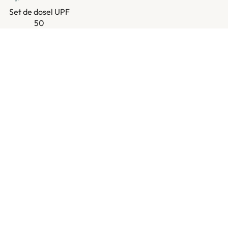
Set de dosel UPF
50
Cesta trasera
Zócalo