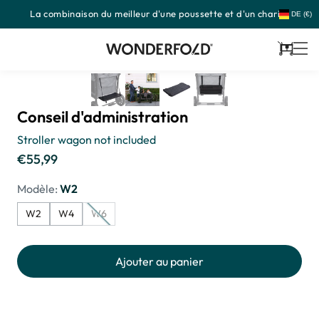
La combinaison du meilleur d'une poussette et d'un chariot
Passer
DE (€)
au
contenu
Panier
Conseil d'administration
Stroller wagon not included
€55,99
Prix
habituel
Modèle:
W2
W2
W4
W6
Ajouter au panier