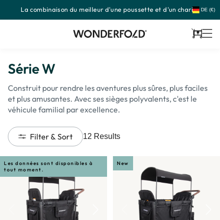
La combinaison du meilleur d'une poussette et d'un chariot
Passer
DE (€)
au
contenu
Panier
Série W
Construit pour rendre les aventures plus sûres, plus faciles
et plus amusantes. Avec ses sièges polyvalents, c'est le
véhicule familial par excellence.
Filter & Sort
12
Results
Les données sont disponibles à
New
tout moment.