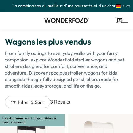
La combinaison du meilleur d'une poussette et d'un chariot
Passer
DE (€)
au
contenu
Panier
Wagons les plus vendus
From family outings to everyday walks with your furry
companion, explore WonderFold stroller wagons and pet
strollers designed for comfort, convenience, and
adventure. Discover spacious stroller wagons for kids
alongside thoughtfully designed pet strollers made for
smooth rides, easy storage, and life on the go.
Filter & Sort
3
Results
Les données sont disponibles à
tout moment.