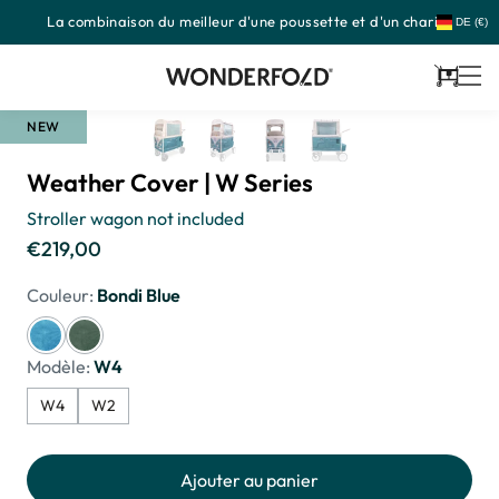
La combinaison du meilleur d'une poussette et d'un chariot
Passer
DE (€)
au
contenu
Panier
NEW
Weather Cover | W Series
Stroller wagon not included
€219,00
Prix
habituel
Couleur:
Bondi Blue
Modèle:
W4
W4
W2
Ajouter au panier