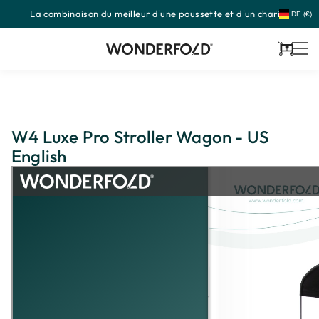
La combinaison du meilleur d'une poussette et d'un chariot
Passer
DE (€)
au
contenu
Panier
W4 Luxe Pro Stroller Wagon - US
English