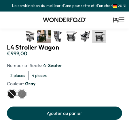
La combinaison du meilleur d'une poussette et d'un chariot
Passer
DE (€)
au
contenu
Panier
L4 Stroller Wagon
€999,00
Prix
habituel
Number of Seats:
4-Seater
2 places
4 places
Couleur:
Gray
Ajouter au panier