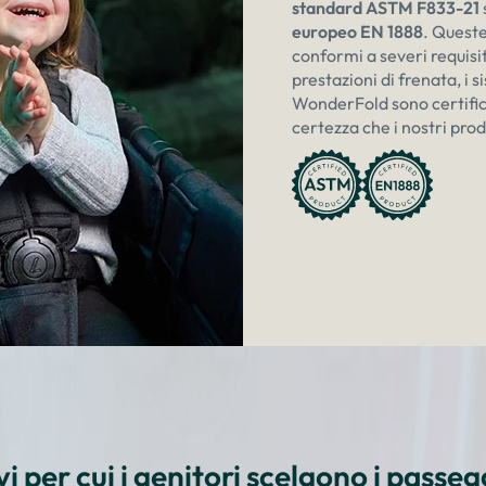
standard ASTM F833-21
europeo EN 1888
. Queste
conformi a severi requisiti
prestazioni di frenata, i si
WonderFold sono certifica
certezza che i nostri prod
vi per cui i genitori scelgono i passeg