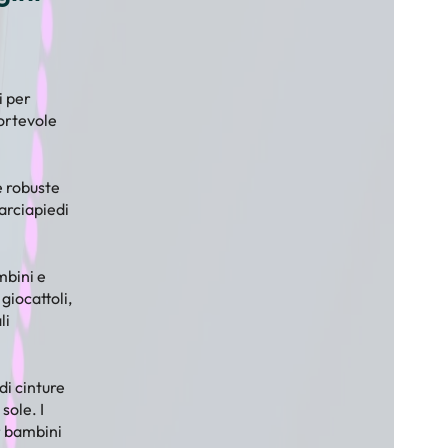
i per
fortevole
e robuste
marciapiedi
mbini e
giocattoli,
li
di cinture
sole. I
r bambini