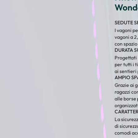
Wonder
SEDUTE S
I vagoni p
vagoni a 2
con spazio 
DURATA SU
Progettati
per tutti i
ai sentieri
AMPIO SPA
Grazie ai 
ragazzi con
alle borse
organizzat
CARATTER
La sicurez
di sicurezz
comodi acc