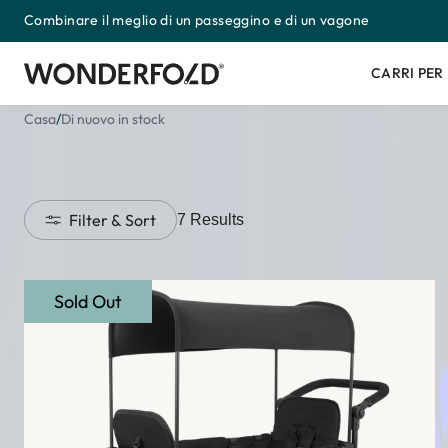
Combinare il meglio di un passeggino e di un vagone
Passa
al
contenuto
CARRI PER
Casa
/
Di nuovo in stock
Filter & Sort
7
Results
Sold Out