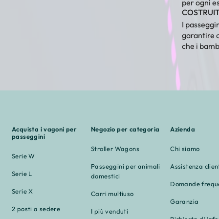
per ogni e
COSTRUIT
I passeggin
garantire 
che i bamb
Acquista i vagoni per
Negozio per categoria
Azienda
passeggini
Stroller Wagons
Chi siamo
Serie W
Passeggini per animali
Assistenza clien
Serie L
domestici
Domande frequ
Serie X
Carri multiuso
Garanzia
2 posti a sedere
I più venduti