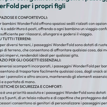
Fold per i propri figli
PAZIOSE E CONFORTEVOLI:
er bambini WonderFold offrono spaziosi sedili rialzati con opzion
, 4 o addirittura 6 posti, offrendo a ogni bambino un viaggio con
sufficiente per rilassarsi, allungarsi e godersi il viaggio.
 TUTTI I TERRENI:
 per diversi terreni, i passeggini WonderFold sono dotati di ruot
 tipi di terreno, che consentono di affrontare qualsiasi cosa, dai 
 più impervi, rendendoli ideali per qualsiasi gita.
ZIO PER GLI OGGETTI ESSENZIALI:
generosi scomparti incorporati, i passeggini WonderFold per ba
sentono di trasportare facilmente qualsiasi cosa, dagli snack ai 
 per i pannolini e altro ancora, mantenendo gli elementi essenzia
i e a portata di mano.
ISTICHE DI SICUREZZA E COMFORT:
za è una priorità assoluta e i passeggini WonderFold sono dotati 
a a 5 punti, di un telaio robusto e di capottine che proteggono dal 
essori consentono ai genitori di personalizzare i passeggini pe