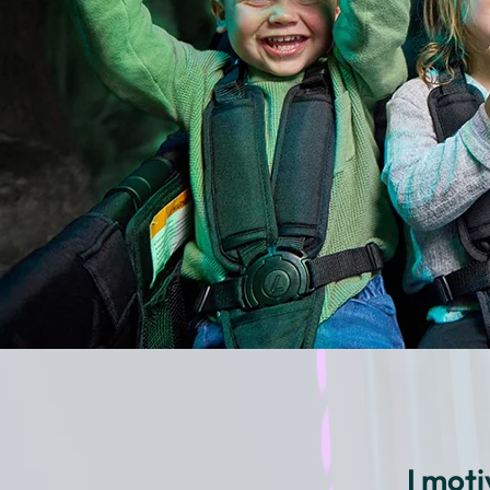
I moti