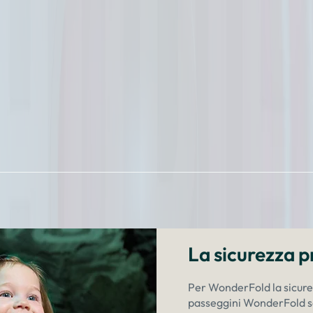
–
La sicurezza pr
Per WonderFold la sicurezz
passeggini WonderFold son