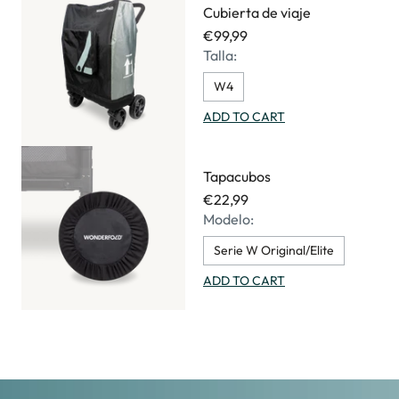
Cubierta de viaje
€99,99
Talla:
W4
ADD TO CART
Tapacubos
€22,99
Modelo:
Serie W Original/Elite
ADD TO CART