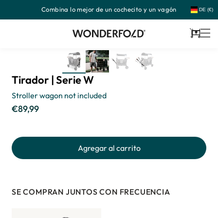
Combina lo mejor de un cochecito y un vagón
Ir
DE (€)
directamente
al
contenido
Carrito
Tirador | Serie W
Stroller wagon not included
€89,99
Precio
habitual
Agregar al carrito
SE COMPRAN JUNTOS CON FRECUENCIA