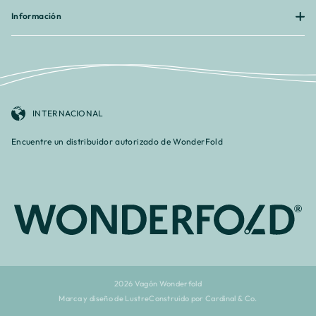
Información
INTERNACIONAL
Encuentre un distribuidor autorizado de WonderFold
2026 Vagón Wonderfold
Marca y diseño de Lustre
Construido por Cardinal & Co.