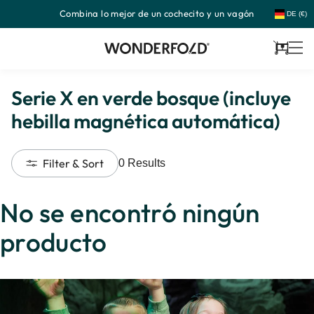
Combina lo mejor de un cochecito y un vagón
Ir
DE (€)
directamente
al
contenido
Carrito
Serie X en verde bosque (incluye
hebilla magnética automática)
Filter & Sort
0
Results
No se encontró ningún
producto