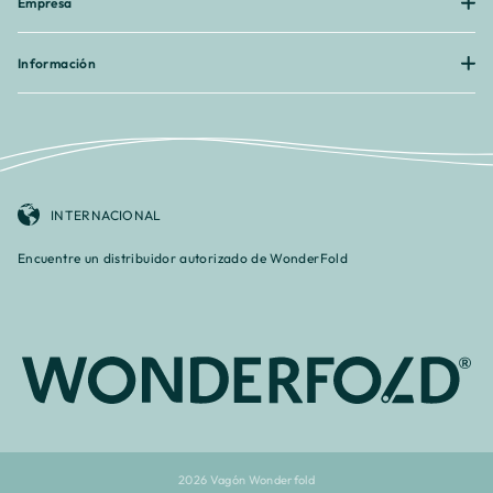
Empresa
Información
INTERNACIONAL
Encuentre un distribuidor autorizado de WonderFold
2026 Vagón Wonderfold