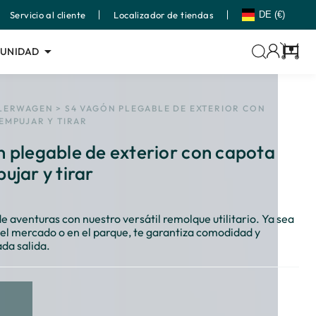
Servicio al cliente
Localizador de tiendas
DE (€)
TUNIDAD
Carrito
LERWAGEN
>
S4 VAGÓN PLEGABLE DE EXTERIOR CON
EMPUJAR Y TIRAR
 plegable de exterior con capota
ujar y tirar
de aventuras con nuestro versátil remolque utilitario. Ya sea
n el mercado o en el parque, te garantiza comodidad y
ada salida.