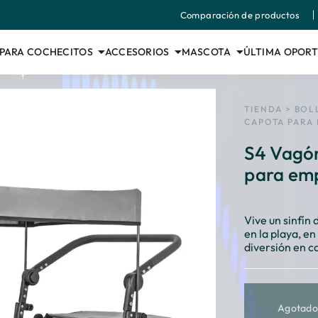
Comparación de productos
PARA COCHECITOS
ACCESORIOS
MASCOTA
ÚLTIMA OPOR
TIENDA
>
BOL
CAPOTA PARA 
S4 Vagón
para emp
Vive un sinfín 
en la playa, e
diversión en c
Agotado