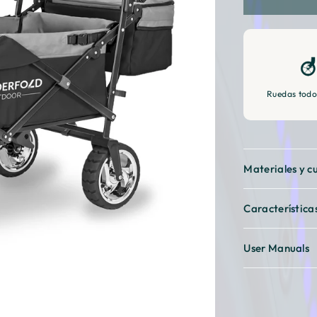
â
Ruedas todo
Materiales y c
Característica
User Manuals