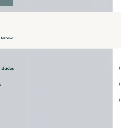
 terreno
uidados
s