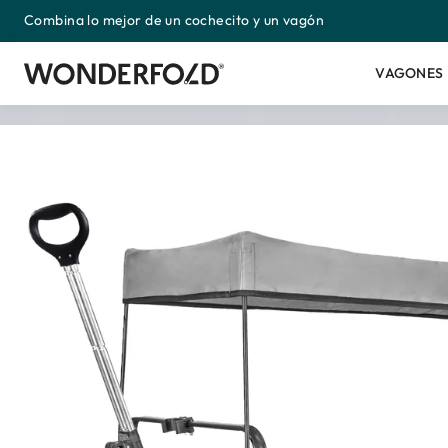
Combina lo mejor de un cochecito y un vagón
Ir
directamente
al
VAGONES 
contenido
Ir
directamente
a
la
información
del
producto